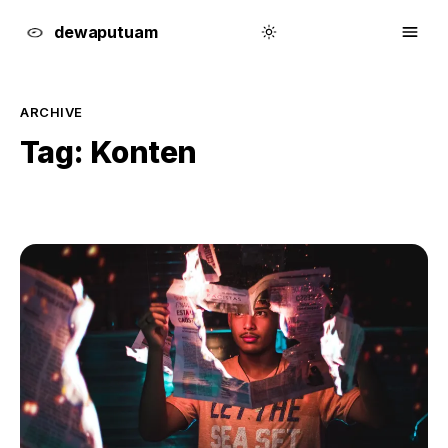
dewa
putu
a
m
ARCHIVE
Tag:
Konten