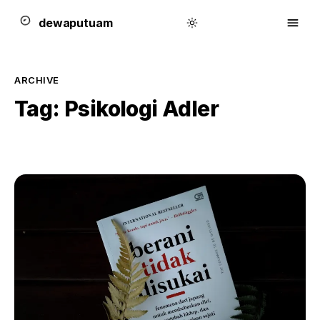
dewa
putu
a
m
ARCHIVE
Tag:
Psikologi Adler