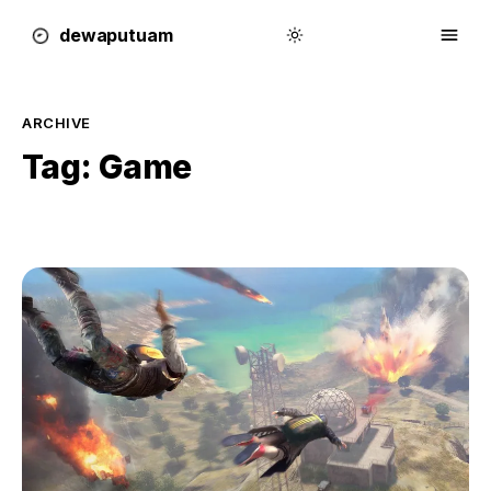
dewa
putu
a
m
ARCHIVE
Tag:
Game