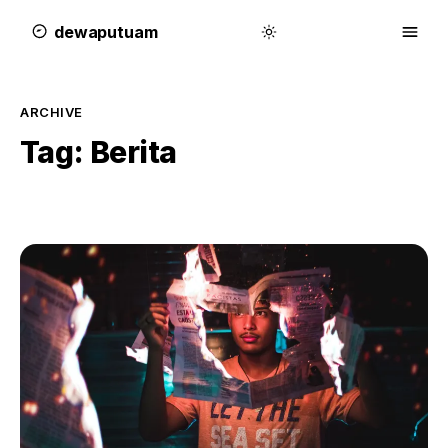
dewa
putu
a
m
ARCHIVE
Tag:
Berita