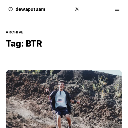
dewa
putu
a
m
ARCHIVE
Tag:
BTR