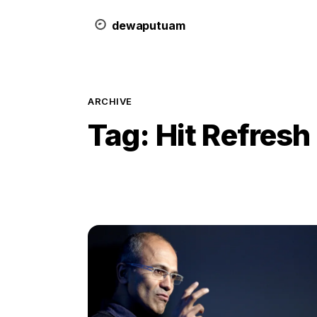
dewa
putu
a
m
ARCHIVE
Tag:
Hit Refresh