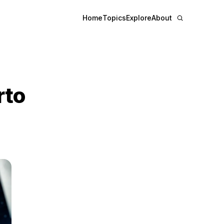
Home
Topics
Explore
About
rto