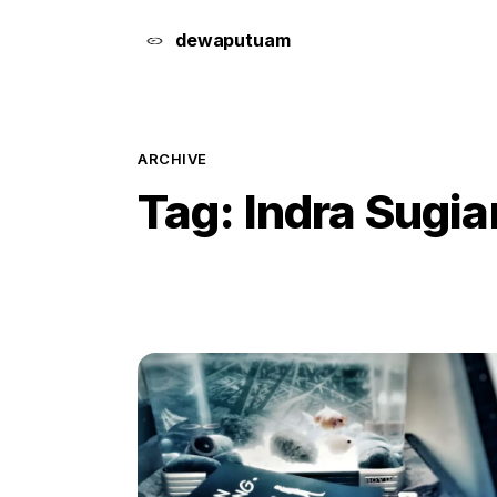
dewa
putu
a
m
ARCHIVE
Tag:
Indra Sugia