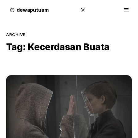
dewa
putu
a
m
ARCHIVE
Tag:
Kecerdasan Buata