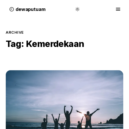
dewa
putu
a
m
ARCHIVE
Tag:
Kemerdekaan