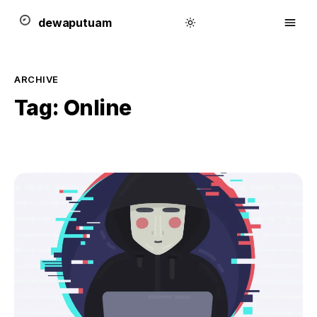
dewa
putu
a
m
ARCHIVE
Tag:
Online