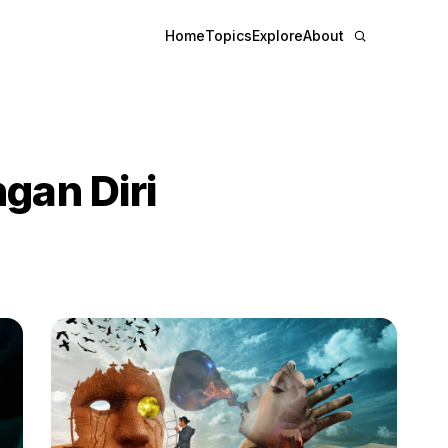
Home
Topics
Explore
About
an Diri