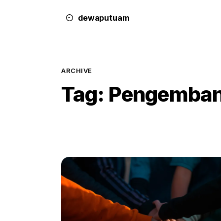
dewa
putu
a
m
ARCHIVE
Tag:
Pengembang