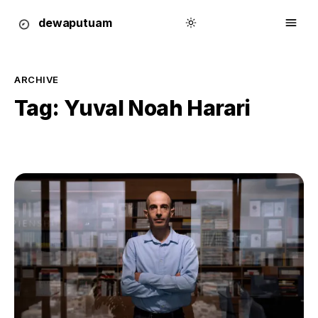
dewa
putu
a
m
ARCHIVE
Tag:
Yuval Noah Harari