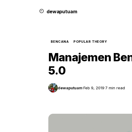
dewa
putu
a
m
BENCANA
POPULAR THEORY
Manajemen Ben
5.0
dewaputuam
·
Feb 9, 2019
·
7 min read