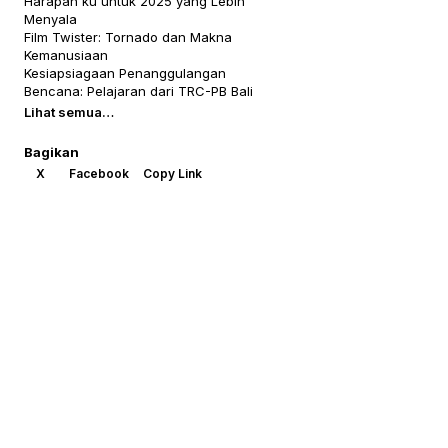
Harapan ku untuk 2025 yang Lebih
Menyala
Film Twister: Tornado dan Makna
Kemanusiaan
Kesiapsiagaan Penanggulangan
Bencana: Pelajaran dari TRC-PB Bali
Lihat semua…
Bagikan
X
Facebook
Copy Link