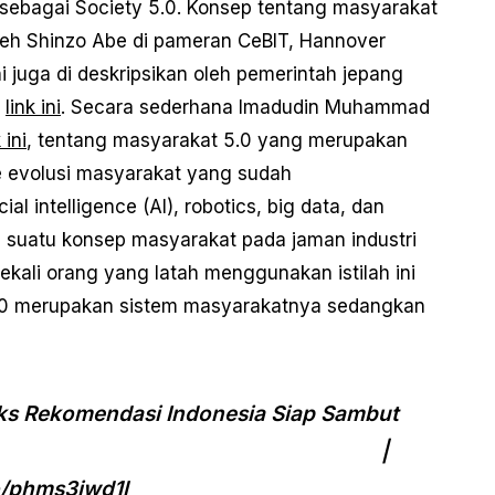
 sebagai Society 5.0. Konsep tentang masyarakat
oleh Shinzo Abe di pameran CeBIT, Hannover
 juga di deskripsikan oleh pemerintah jepang
i
link ini
. Secara sederhana Imadudin Muhammad
 ini
, tentang masyarakat 5.0 yang merupakan
evolusi masyarakat yang sudah
l intelligence (AI), robotics, big data, dan
 suatu konsep masyarakat pada jaman industri
kali orang yang latah menggunakan istilah ini
5.0 merupakan sistem masyarakatnya sedangkan
eks Rekomendasi Indonesia Siap Sambut
akat 5.0 |
co/phms3iwd1l