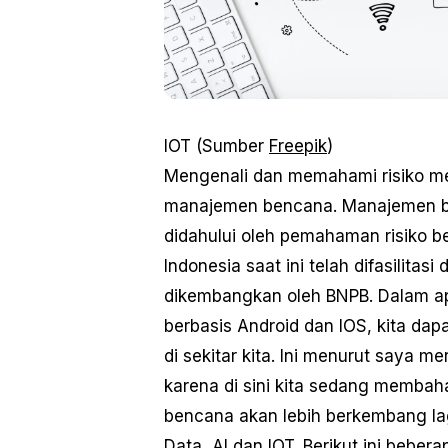
IOT (Sumber
Freepik
)
Mengenali dan memahami risiko me
manajemen bencana. Manajemen ben
didahului oleh pemahaman risiko b
Indonesia saat ini telah difasilitas
dikembangkan oleh BNPB. Dalam apl
berbasis Android dan IOS, kita da
di sekitar kita. Ini menurut saya 
karena di sini kita sedang memba
bencana akan lebih berkembang la
Data, AI dan IOT. Berikut ini bebe