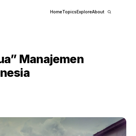
Home
Topics
Explore
About
edua” Manajemen
onesia