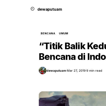
dewa
putu
a
m
BENCANA
UMUM
“Titik Balik K
Bencana di Ind
dewaputuam
·
Mar 27, 2019
·
9 min read